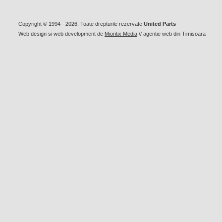
Copyright © 1994 - 2026. Toate drepturile rezervate
United Parts
Web design
si
web development
de
Mioritix Media
//
agentie web din Timisoara