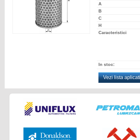
A
B
C
H
Caracteristici
In stoc:
Vezi lista aplicati