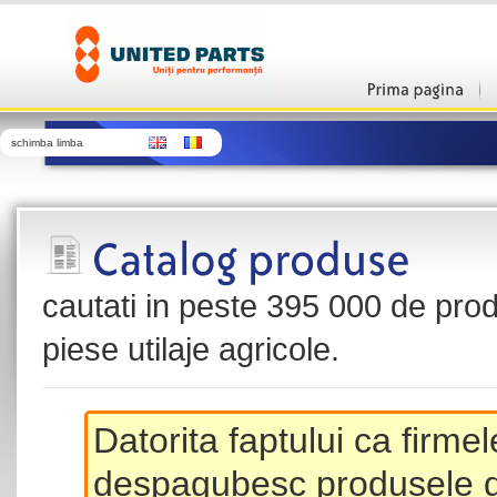
schimba limba
cautati in peste 395 000 de produ
piese utilaje agricole.
Datorita faptului ca firme
despagubesc produsele de 