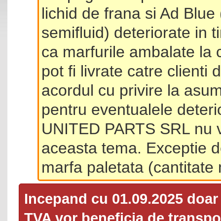
lichid de frana si Ad Blue
semifluid) deteriorate in 
ca marfurile ambalate la 
pot fi livrate catre client
acordul cu privire la asum
pentru eventualele deterio
UNITED PARTS SRL nu va 
aceasta tema. Exceptie d
marfa paletata (cantitat
Incepand cu 01.09.2025 doa
TVA
vor beneficia de transpor