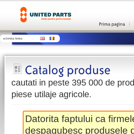
schimba limba
cautati in peste 395 000 de produ
piese utilaje agricole.
Datorita faptului ca firme
despagubesc produsele de 