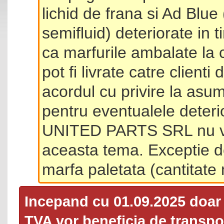
lichid de frana si Ad Blue
semifluid) deteriorate in 
ca marfurile ambalate la 
pot fi livrate catre client
acordul cu privire la asum
pentru eventualele deterio
UNITED PARTS SRL nu va 
aceasta tema. Exceptie d
marfa paletata (cantitat
Incepand cu 01.09.2025 doa
TVA
vor beneficia de transpor