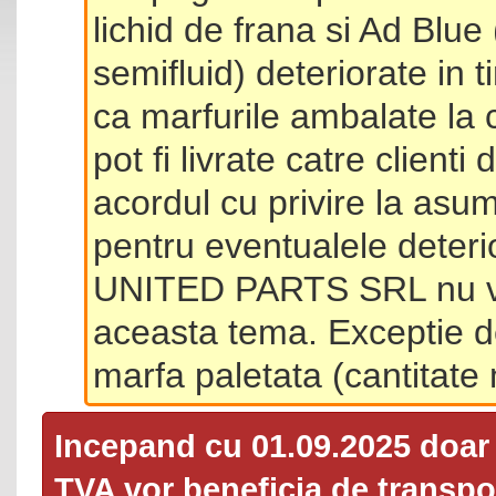
lichid de frana si Ad Blue
semifluid) deteriorate in 
ca marfurile ambalate la 
pot fi livrate catre client
acordul cu privire la asum
pentru eventualele deterio
UNITED PARTS SRL nu va 
aceasta tema. Exceptie d
marfa paletata (cantitat
Incepand cu 01.09.2025 doa
TVA
vor beneficia de transpor