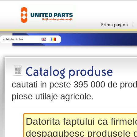
schimba limba
cautati in peste 395 000 de produ
piese utilaje agricole.
Datorita faptului ca firme
despagubesc produsele de 