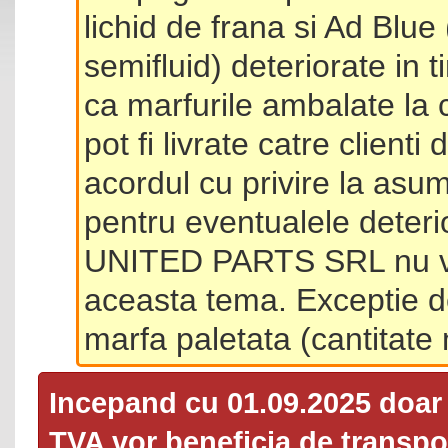
lichid de frana si Ad Blue
semifluid) deteriorate in 
ca marfurile ambalate la 
pot fi livrate catre client
acordul cu privire la asum
pentru eventualele deterio
UNITED PARTS SRL nu va 
aceasta tema. Exceptie d
marfa paletata (cantitat
Incepand cu 01.09.2025 doa
TVA
vor beneficia de transpor