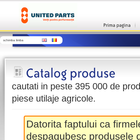
schimba limba
cautati in peste 395 000 de produ
piese utilaje agricole.
Datorita faptului ca firme
despagubesc produsele de 