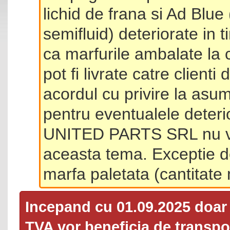
lichid de frana si Ad Blue
semifluid) deteriorate in 
ca marfurile ambalate la 
pot fi livrate catre client
acordul cu privire la asum
pentru eventualele deterio
UNITED PARTS SRL nu va 
aceasta tema. Exceptie d
marfa paletata (cantitat
Incepand cu 01.09.2025 doa
TVA
vor beneficia de transpor