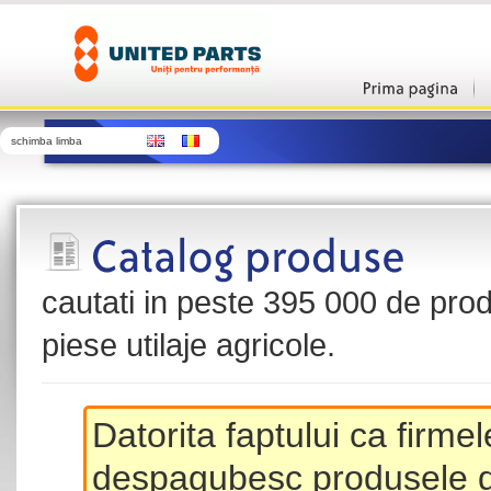
schimba limba
cautati in peste 395 000 de produ
piese utilaje agricole.
Datorita faptului ca firme
despagubesc produsele de 