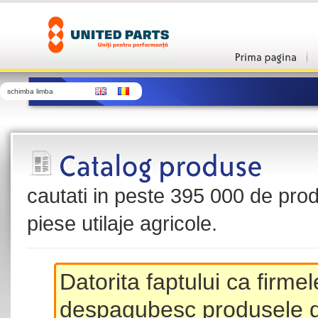
schimba limba
cautati in peste 395 000 de produ
piese utilaje agricole.
Datorita faptului ca firme
despagubesc produsele de 