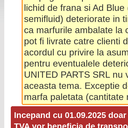
lichid de frana si Ad Blue
semifluid) deteriorate in 
ca marfurile ambalate la 
pot fi livrate catre client
acordul cu privire la asum
pentru eventualele deterio
UNITED PARTS SRL nu va 
aceasta tema. Exceptie d
marfa paletata (cantitat
Incepand cu 01.09.2025 doa
TVA
vor beneficia de transpor