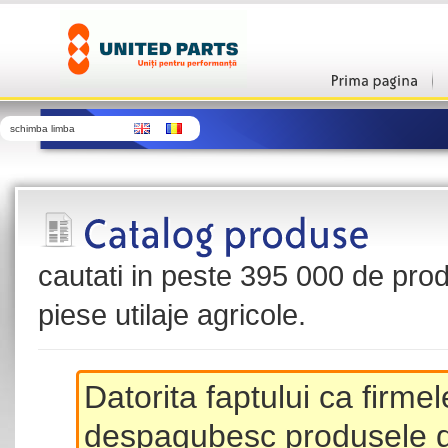
schimba limba
cautati in peste 395 000 de produ
piese utilaje agricole.
Datorita faptului ca firme
despagubesc produsele de 