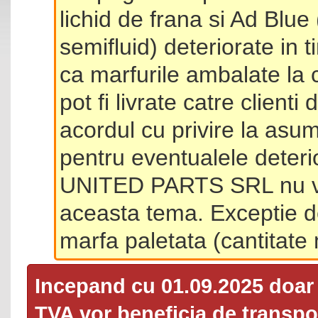
lichid de frana si Ad Blue
semifluid) deteriorate in 
ca marfurile ambalate la 
pot fi livrate catre client
acordul cu privire la asum
pentru eventualele deterio
UNITED PARTS SRL nu va 
aceasta tema. Exceptie d
marfa paletata (cantitat
Incepand cu 01.09.2025 doa
TVA
vor beneficia de transpor