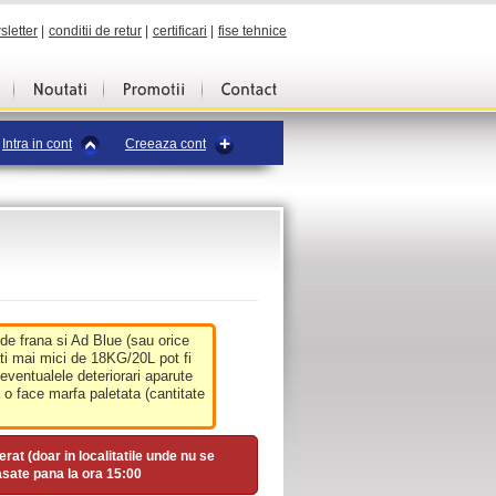
sletter
|
conditii de retur
|
certificari
|
fise tehnice
Intra in cont
Creeaza cont
 de frana si Ad Blue (sau orice
ati mai mici de 18KG/20L pot fi
 eventualele deteriorari aparute
o face marfa paletata (cantitate
erat (doar in localitatile unde nu se
asate pana la ora
15:00