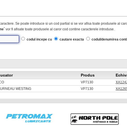
caractere. Se poate introduce si un cod partial si se vor afisa toate produsele al ca
ne`
vor fi afisate toate produsele al caror cod contine caracterele introduse.
codul incepe cu
cautare exacta
codul/denumirea cont
ucator
Produs
Echiv
CO
VP7130
XA1242
OURNEAU WESTING
VP7130
XA1265