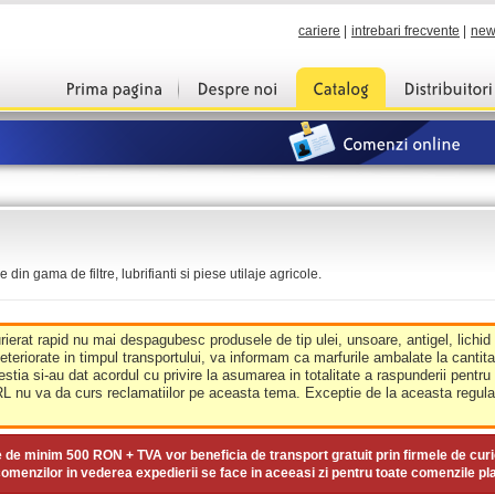
cariere
|
intrebari frecvente
|
new
din gama de filtre, lubrifianti si piese utilaje agricole.
urierat rapid nu mai despagubesc produsele de tip ulei, unsoare, antigel, lichid
deteriorate in timpul transportului, va informam ca marfurile ambalate la cantit
estia si-au dat acordul cu privire la asumarea in totalitate a raspunderii pentru
nu va da curs reclamatiilor pe aceasta tema. Exceptie de la aceasta regula 
e de minim
500 RON + TVA
vor beneficia de transport gratuit prin firmele de curi
omenzilor in vederea expedierii se face in aceeasi zi pentru toate comenzile pl