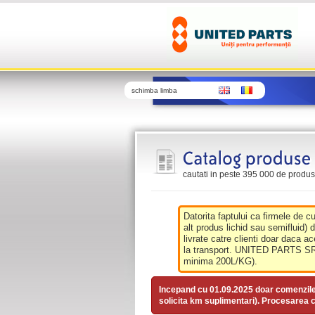
schimba limba
cautati in peste 395 000 de produse 
Datorita faptului ca firmele de c
alt produs lichid sau semifluid) 
livrate catre clienti doar daca ac
la transport. UNITED PARTS SRL 
minima 200L/KG).
Incepand cu 01.09.2025 doar comenzil
solicita km suplimentari). Procesarea c