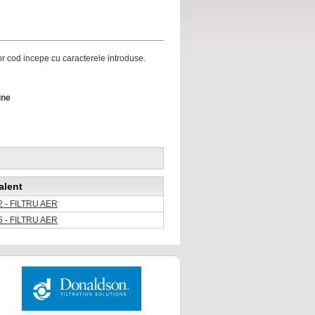
ror cod incepe cu caracterele introduse.
ine
alent
 - FILTRU AER
 - FILTRU AER