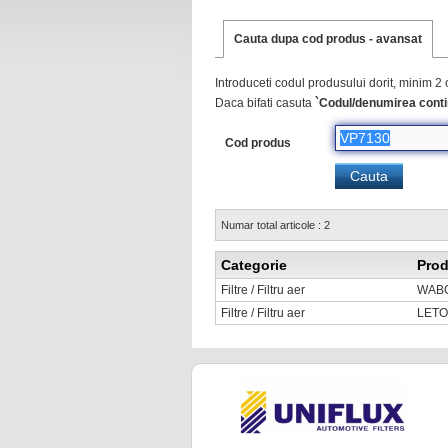
Cauta dupa cod produs - avansat
Introduceti codul produsului dorit, minim 2 
Daca bifati casuta
`Codul/denumirea conti
Cod produs
Numar total articole : 2
Categorie
Prod
Filtre / Filtru aer
WAB
Filtre / Filtru aer
LET