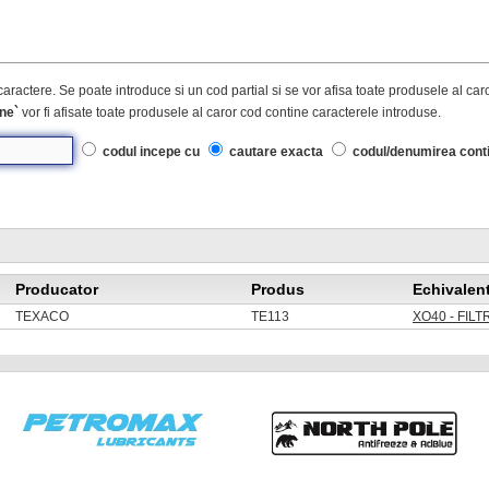
caractere. Se poate introduce si un cod partial si se vor afisa toate produsele al ca
ne`
vor fi afisate toate produsele al caror cod contine caracterele introduse.
codul incepe cu
cautare exacta
codul/denumirea cont
Producator
Produs
Echivalen
TEXACO
TE113
XO40 - FILT