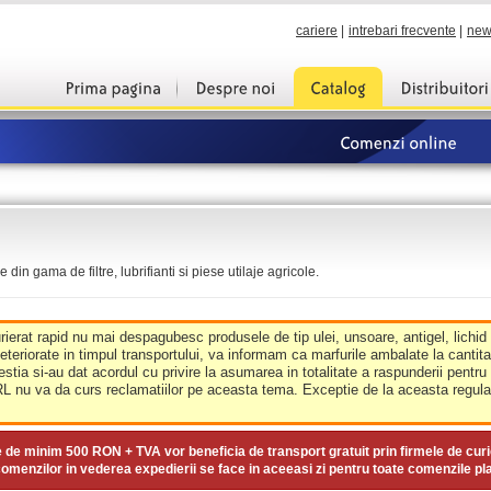
cariere
|
intrebari frecvente
|
new
din gama de filtre, lubrifianti si piese utilaje agricole.
urierat rapid nu mai despagubesc produsele de tip ulei, unsoare, antigel, lichid
deteriorate in timpul transportului, va informam ca marfurile ambalate la cantit
estia si-au dat acordul cu privire la asumarea in totalitate a raspunderii pentru
nu va da curs reclamatiilor pe aceasta tema. Exceptie de la aceasta regula 
e de minim
500 RON + TVA
vor beneficia de transport gratuit prin firmele de curi
omenzilor in vederea expedierii se face in aceeasi zi pentru toate comenzile pl