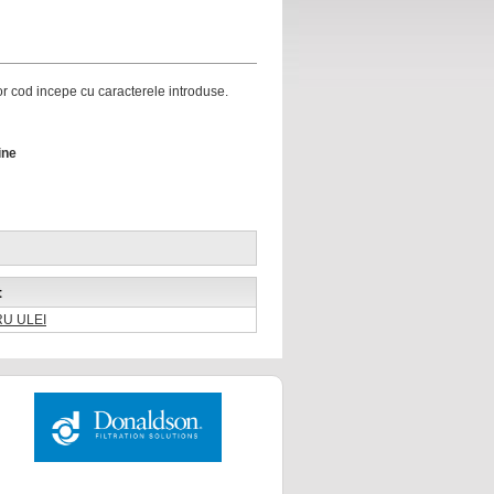
ror cod incepe cu caracterele introduse.
ine
t
RU ULEI