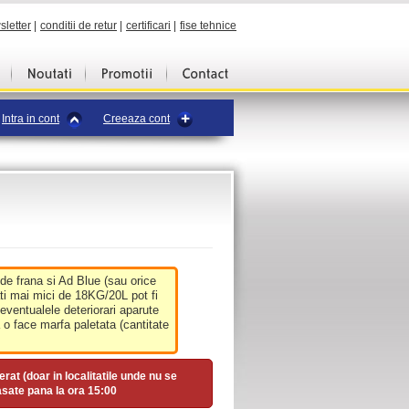
sletter
|
conditii de retur
|
certificari
|
fise tehnice
Intra in cont
Creeaza cont
 de frana si Ad Blue (sau orice
ati mai mici de 18KG/20L pot fi
 eventualele deteriorari aparute
o face marfa paletata (cantitate
erat (doar in localitatile unde nu se
asate pana la ora
15:00