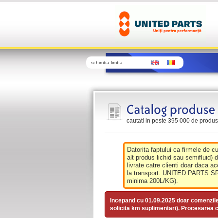
schimba limba
cautati in peste 395 000 de produse 
Datorita faptului ca firmele de c
alt produs lichid sau semifluid) 
livrate catre clienti doar daca ac
la transport. UNITED PARTS SRL 
minima 200L/KG).
Incepand cu 01.09.2025 doar comenzil
solicita km suplimentari). Procesarea c