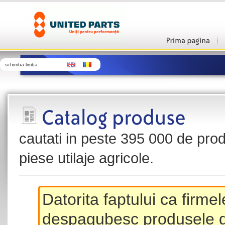
schimba limba
cautati in peste 395 000 de produ
piese utilaje agricole.
Datorita faptului ca firme
despagubesc produsele de 