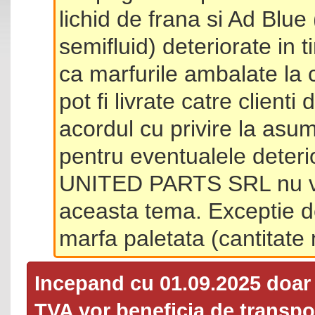
lichid de frana si Ad Blue
semifluid) deteriorate in 
ca marfurile ambalate la 
pot fi livrate catre client
acordul cu privire la asum
pentru eventualele deterio
UNITED PARTS SRL nu va 
aceasta tema. Exceptie d
marfa paletata (cantitat
Incepand cu 01.09.2025 doa
TVA
vor beneficia de transpor