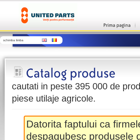
schimba limba
cautati in peste 395 000 de produ
piese utilaje agricole.
Datorita faptului ca firme
despagubesc produsele de 