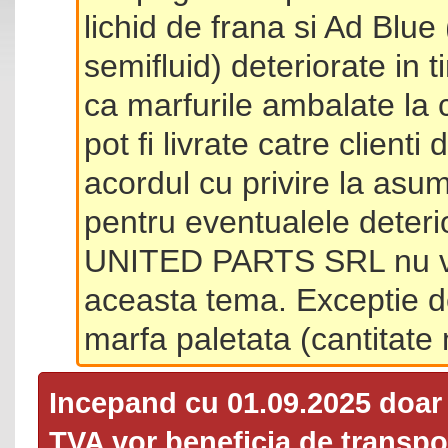
lichid de frana si Ad Blue
semifluid) deteriorate in 
ca marfurile ambalate la 
pot fi livrate catre client
acordul cu privire la asum
pentru eventualele deterio
UNITED PARTS SRL nu va 
aceasta tema. Exceptie d
marfa paletata (cantitat
Incepand cu 01.09.2025 doa
TVA
vor beneficia de transpor