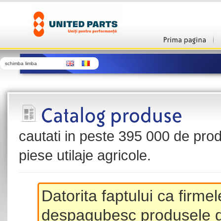
schimba limba
cautati in peste 395 000 de produ
piese utilaje agricole.
Datorita faptului ca firme
despagubesc produsele de 