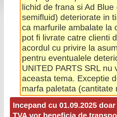
lichid de frana si Ad Blue
semifluid) deteriorate in 
ca marfurile ambalate la 
pot fi livrate catre client
acordul cu privire la asum
pentru eventualele deterio
UNITED PARTS SRL nu va 
aceasta tema. Exceptie d
marfa paletata (cantitat
Incepand cu 01.09.2025 doa
TVA
vor beneficia de transpor