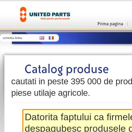
schimba limba
cautati in peste 395 000 de produ
piese utilaje agricole.
Datorita faptului ca firme
despagubesc produsele de 