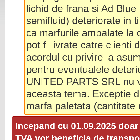
lichid de frana si Ad Blue
semifluid) deteriorate in 
ca marfurile ambalate la 
pot fi livrate catre client
acordul cu privire la asum
pentru eventualele deterio
UNITED PARTS SRL nu va 
aceasta tema. Exceptie d
marfa paletata (cantitat
Incepand cu 01.09.2025 doa
TVA
vor beneficia de transpor