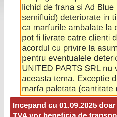
lichid de frana si Ad Blue
semifluid) deteriorate in 
ca marfurile ambalate la 
pot fi livrate catre client
acordul cu privire la asum
pentru eventualele deterio
UNITED PARTS SRL nu va 
aceasta tema. Exceptie d
marfa paletata (cantitat
Incepand cu 01.09.2025 doa
TVA
vor beneficia de transpor