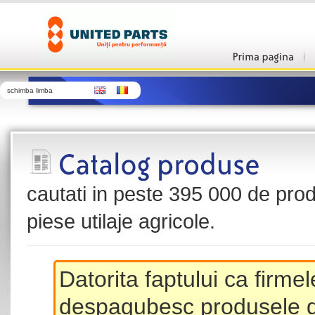
schimba limba
cautati in peste 395 000 de produ
piese utilaje agricole.
Datorita faptului ca firme
despagubesc produsele de 