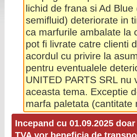
lichid de frana si Ad Blue
semifluid) deteriorate in 
ca marfurile ambalate la 
pot fi livrate catre client
acordul cu privire la asum
pentru eventualele deterio
UNITED PARTS SRL nu va 
aceasta tema. Exceptie d
marfa paletata (cantitat
Incepand cu 01.09.2025 doa
TVA
vor beneficia de transpor