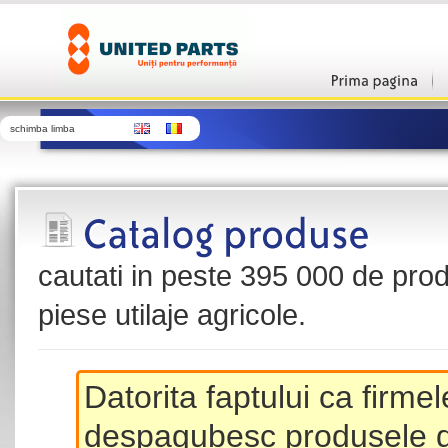
schimba limba
cautati in peste 395 000 de produ
piese utilaje agricole.
Datorita faptului ca firme
despagubesc produsele de 