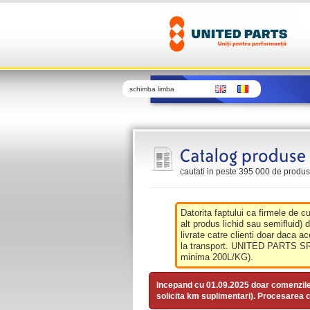
schimba limba
cautati in peste 395 000 de produse 
Datorita faptului ca firmele de c
alt produs lichid sau semifluid) 
livrate catre clienti doar daca ac
la transport. UNITED PARTS SRL 
minima 200L/KG).
Incepand cu 01.09.2025 doar comenzil
solicita km suplimentari). Procesarea c