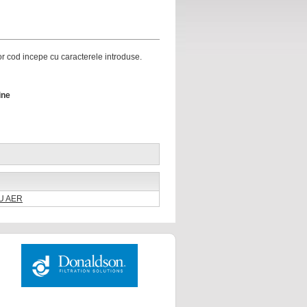
ror cod incepe cu caracterele introduse.
ine
RU AER