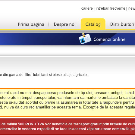
cariere
|
intrebari frecvente
|
new
din gama de filtre, lubrifianti si piese utilaje agricole.
urierat rapid nu mai despagubesc produsele de tip ulei, unsoare, antigel, lichid
deteriorate in timpul transportului, va informam ca marfurile ambalate la cantit
estia si-au dat acordul cu privire la asumarea in totalitate a raspunderii pentru
nu va da curs reclamatiilor pe aceasta tema. Exceptie de la aceasta regula 
e de minim
500 RON + TVA
vor beneficia de transport gratuit prin firmele de curi
omenzilor in vederea expedierii se face in aceeasi zi pentru toate comenzile pl