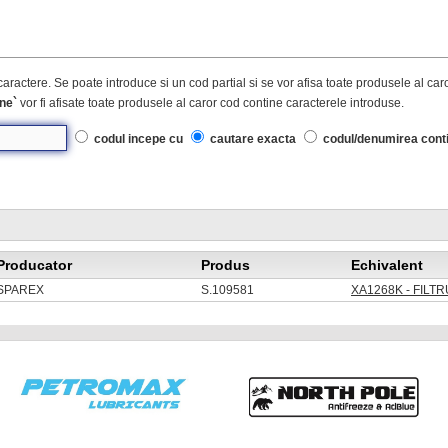
caractere. Se poate introduce si un cod partial si se vor afisa toate produsele al ca
ne`
vor fi afisate toate produsele al caror cod contine caracterele introduse.
codul incepe cu
cautare exacta
codul/denumirea cont
Producator
Produs
Echivalent
SPAREX
S.109581
XA1268K - FILT