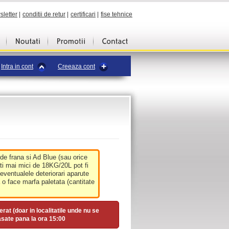
sletter
|
conditii de retur
|
certificari
|
fise tehnice
Intra in cont
Creeaza cont
 de frana si Ad Blue (sau orice
ati mai mici de 18KG/20L pot fi
 eventualele deteriorari aparute
o face marfa paletata (cantitate
erat (doar in localitatile unde nu se
asate pana la ora
15:00