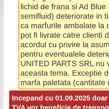
lichid de frana si Ad Blue
semifluid) deteriorate in 
ca marfurile ambalate la 
pot fi livrate catre client
acordul cu privire la asum
pentru eventualele deterio
UNITED PARTS SRL nu va 
aceasta tema. Exceptie d
marfa paletata (cantitat
Incepand cu 01.09.2025 doa
TVA
vor beneficia de transpor