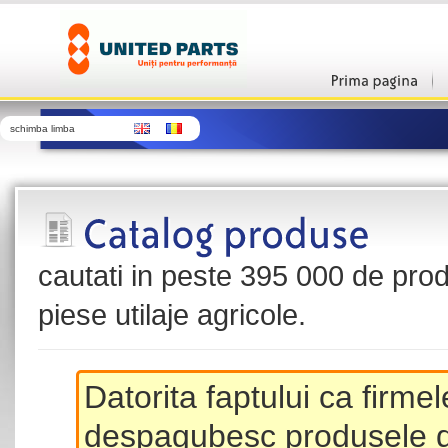
schimba limba
cautati in peste 395 000 de produ
piese utilaje agricole.
Datorita faptului ca firme
despagubesc produsele de 