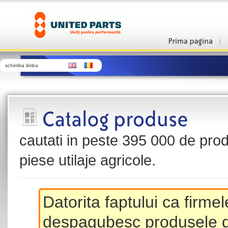
schimba limba
cautati in peste 395 000 de produ
piese utilaje agricole.
Datorita faptului ca firme
despagubesc produsele de 