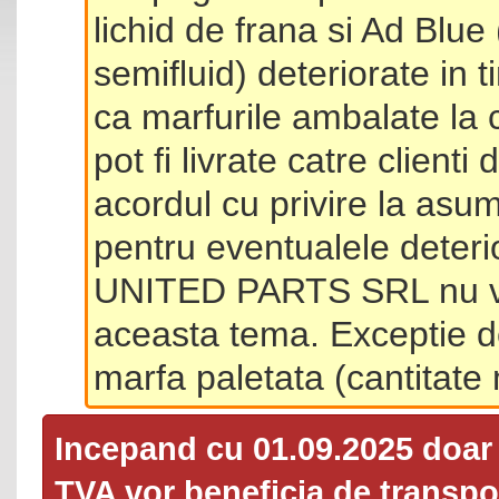
lichid de frana si Ad Blue
semifluid) deteriorate in 
ca marfurile ambalate la 
pot fi livrate catre client
acordul cu privire la asum
pentru eventualele deterio
UNITED PARTS SRL nu va 
aceasta tema. Exceptie d
marfa paletata (cantitat
Incepand cu 01.09.2025 doa
TVA
vor beneficia de transpor