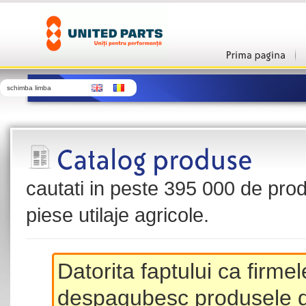
schimba limba
cautati in peste 395 000 de produ
piese utilaje agricole.
Datorita faptului ca firme
despagubesc produsele de 