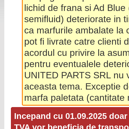
lichid de frana si Ad Blue
semifluid) deteriorate in 
ca marfurile ambalate la 
pot fi livrate catre client
acordul cu privire la asum
pentru eventualele deterio
UNITED PARTS SRL nu va 
aceasta tema. Exceptie d
marfa paletata (cantitat
Incepand cu 01.09.2025 doa
TVA
vor beneficia de transpor