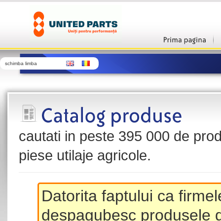
schimba limba
cautati in peste 395 000 de produ
piese utilaje agricole.
Datorita faptului ca firme
despagubesc produsele de 