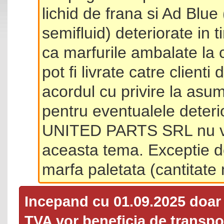
lichid de frana si Ad Blue
semifluid) deteriorate in 
ca marfurile ambalate la 
pot fi livrate catre client
acordul cu privire la asum
pentru eventualele deterio
UNITED PARTS SRL nu va 
aceasta tema. Exceptie d
marfa paletata (cantitat
Incepand cu 01.09.2025 doa
TVA
vor beneficia de transpor