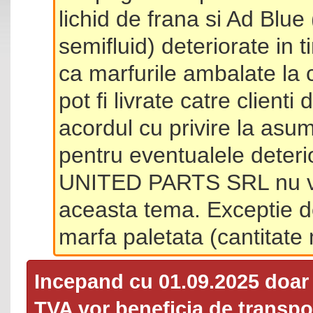
lichid de frana si Ad Blue
semifluid) deteriorate in 
ca marfurile ambalate la 
pot fi livrate catre client
acordul cu privire la asum
pentru eventualele deterio
UNITED PARTS SRL nu va 
aceasta tema. Exceptie d
marfa paletata (cantitat
Incepand cu 01.09.2025 doa
TVA
vor beneficia de transpor