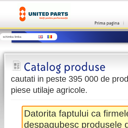
schimba limba
cautati in peste 395 000 de produ
piese utilaje agricole.
Datorita faptului ca firme
despagubesc produsele de 