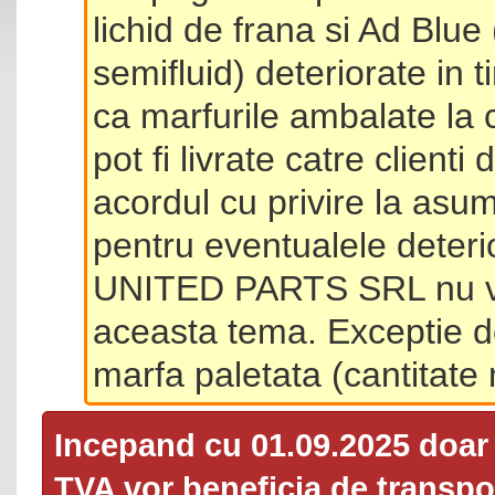
lichid de frana si Ad Blue
semifluid) deteriorate in 
ca marfurile ambalate la 
pot fi livrate catre client
acordul cu privire la asum
pentru eventualele deterio
UNITED PARTS SRL nu va 
aceasta tema. Exceptie d
marfa paletata (cantitat
Incepand cu 01.09.2025 doa
TVA
vor beneficia de transpor