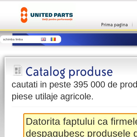
schimba limba
cautati in peste 395 000 de produ
piese utilaje agricole.
Datorita faptului ca firme
despagubesc produsele de 