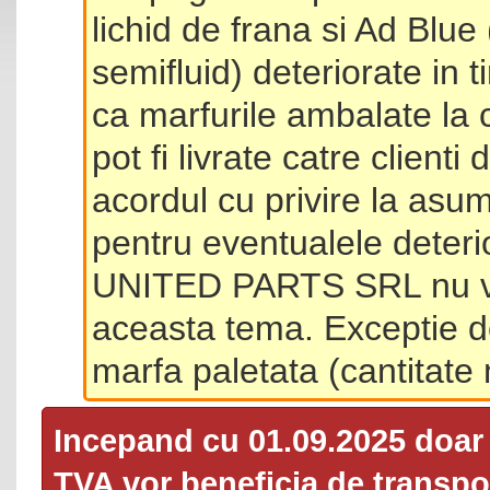
lichid de frana si Ad Blue
semifluid) deteriorate in 
ca marfurile ambalate la 
pot fi livrate catre client
acordul cu privire la asum
pentru eventualele deterio
UNITED PARTS SRL nu va 
aceasta tema. Exceptie d
marfa paletata (cantitat
Incepand cu 01.09.2025 doa
TVA
vor beneficia de transpor