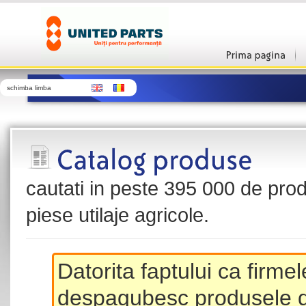
schimba limba
cautati in peste 395 000 de produ
piese utilaje agricole.
Datorita faptului ca firme
despagubesc produsele de 