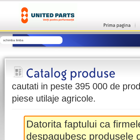
schimba limba
cautati in peste 395 000 de produ
piese utilaje agricole.
Datorita faptului ca firme
despagubesc produsele de 