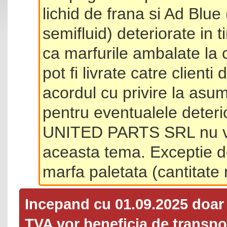
lichid de frana si Ad Blue
semifluid) deteriorate in 
ca marfurile ambalate la 
pot fi livrate catre client
acordul cu privire la asum
pentru eventualele deterio
UNITED PARTS SRL nu va 
aceasta tema. Exceptie d
marfa paletata (cantitat
Incepand cu 01.09.2025 doa
TVA
vor beneficia de transpor