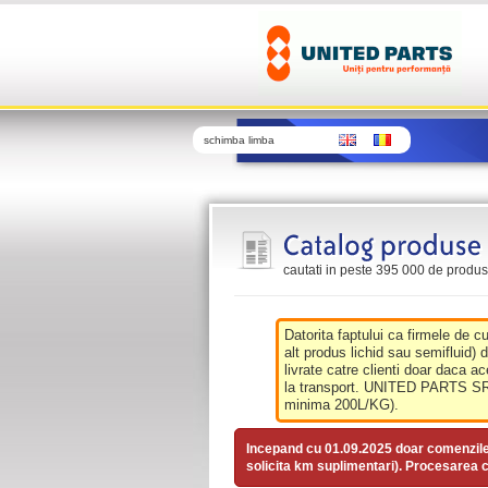
schimba limba
cautati in peste 395 000 de produse 
Datorita faptului ca firmele de c
alt produs lichid sau semifluid) 
livrate catre clienti doar daca ac
la transport. UNITED PARTS SRL 
minima 200L/KG).
Incepand cu 01.09.2025 doar comenzil
solicita km suplimentari). Procesarea c