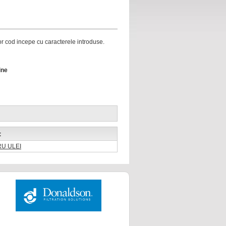
ror cod incepe cu caracterele introduse.
ine
t
RU ULEI