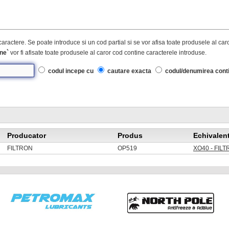
caractere. Se poate introduce si un cod partial si se vor afisa toate produsele al ca
ne`
vor fi afisate toate produsele al caror cod contine caracterele introduse.
codul incepe cu
cautare exacta
codul/denumirea cont
Producator
Produs
Echivalen
FILTRON
OP519
XO40 - FILT