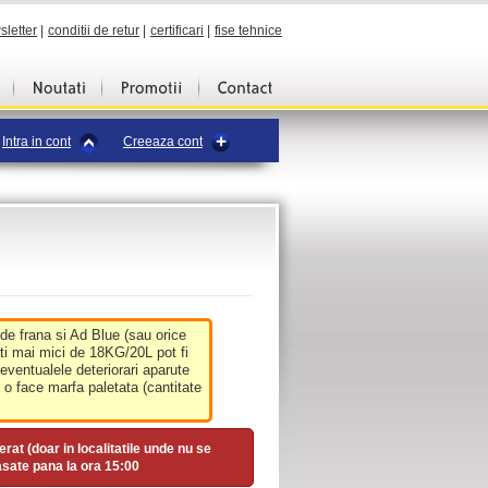
sletter
|
conditii de retur
|
certificari
|
fise tehnice
Intra in cont
Creeaza cont
 de frana si Ad Blue (sau orice
ati mai mici de 18KG/20L pot fi
 eventualele deteriorari aparute
o face marfa paletata (cantitate
erat (doar in localitatile unde nu se
asate pana la ora
15:00