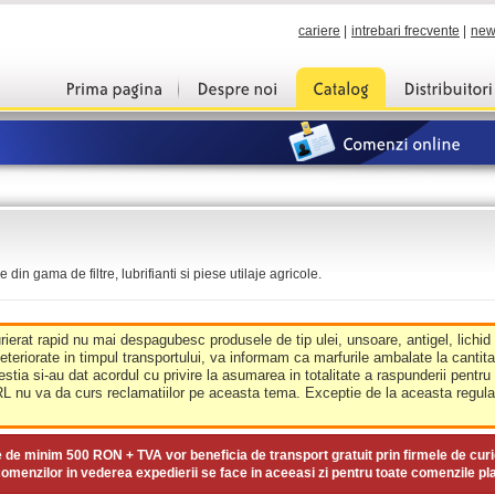
cariere
|
intrebari frecvente
|
new
din gama de filtre, lubrifianti si piese utilaje agricole.
urierat rapid nu mai despagubesc produsele de tip ulei, unsoare, antigel, lichid
deteriorate in timpul transportului, va informam ca marfurile ambalate la cantit
estia si-au dat acordul cu privire la asumarea in totalitate a raspunderii pentru
nu va da curs reclamatiilor pe aceasta tema. Exceptie de la aceasta regula 
e de minim
500 RON + TVA
vor beneficia de transport gratuit prin firmele de curi
omenzilor in vederea expedierii se face in aceeasi zi pentru toate comenzile pl