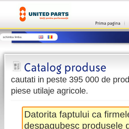
schimba limba
cautati in peste 395 000 de produ
piese utilaje agricole.
Datorita faptului ca firme
despagubesc produsele de 