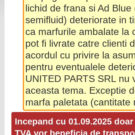
lichid de frana si Ad Blue
semifluid) deteriorate in 
ca marfurile ambalate la 
pot fi livrate catre client
acordul cu privire la asum
pentru eventualele deterio
UNITED PARTS SRL nu va 
aceasta tema. Exceptie d
marfa paletata (cantitat
Incepand cu 01.09.2025 doa
TVA
vor beneficia de transpor