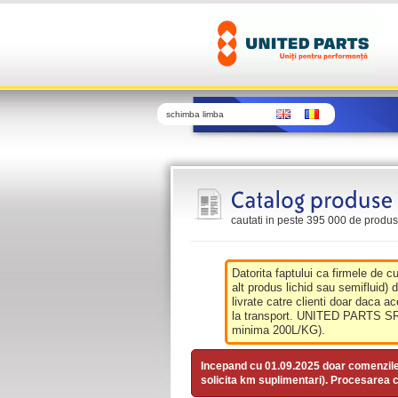
schimba limba
cautati in peste 395 000 de produse 
Datorita faptului ca firmele de c
alt produs lichid sau semifluid) 
livrate catre clienti doar daca ac
la transport. UNITED PARTS SRL 
minima 200L/KG).
Incepand cu 01.09.2025 doar comenzil
solicita km suplimentari). Procesarea c