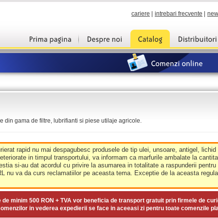
cariere
|
intrebari frecvente
|
new
din gama de filtre, lubrifianti si piese utilaje agricole.
urierat rapid nu mai despagubesc produsele de tip ulei, unsoare, antigel, lichid
deteriorate in timpul transportului, va informam ca marfurile ambalate la cantit
estia si-au dat acordul cu privire la asumarea in totalitate a raspunderii pentru
nu va da curs reclamatiilor pe aceasta tema. Exceptie de la aceasta regula 
e de minim
500 RON + TVA
vor beneficia de transport gratuit prin firmele de curi
omenzilor in vederea expedierii se face in aceeasi zi pentru toate comenzile pl