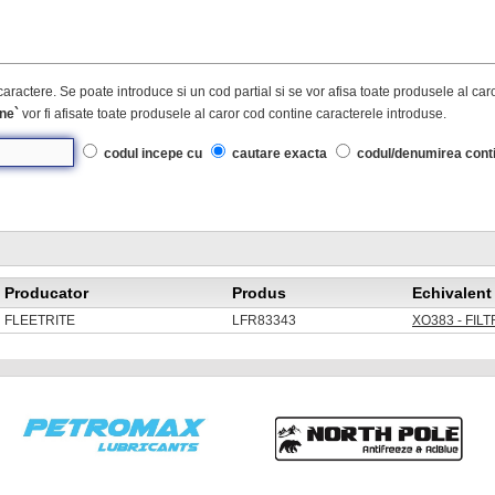
caractere. Se poate introduce si un cod partial si se vor afisa toate produsele al ca
ne`
vor fi afisate toate produsele al caror cod contine caracterele introduse.
codul incepe cu
cautare exacta
codul/denumirea cont
Producator
Produs
Echivalent
FLEETRITE
LFR83343
XO383 - FIL