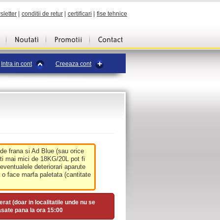
sletter
|
conditii de retur
|
certificari
|
fise tehnice
Intra in cont
Creeaza cont
 de frana si Ad Blue (sau orice
ati mai mici de 18KG/20L pot fi
 eventualele deteriorari aparute
o face marfa paletata (cantitate
erat (doar in localitatile unde nu se
asate pana la ora
15:00