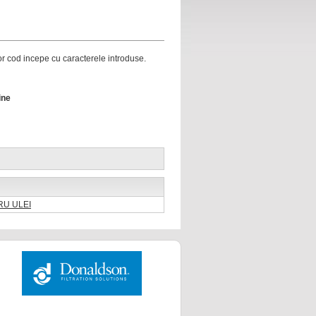
ror cod incepe cu caracterele introduse.
ine
TRU ULEI