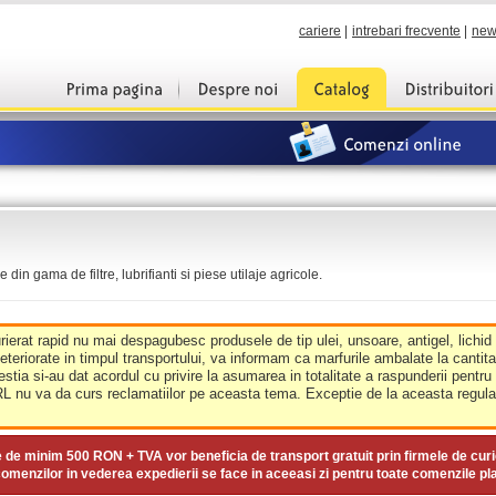
cariere
|
intrebari frecvente
|
new
din gama de filtre, lubrifianti si piese utilaje agricole.
urierat rapid nu mai despagubesc produsele de tip ulei, unsoare, antigel, lichid
deteriorate in timpul transportului, va informam ca marfurile ambalate la cantit
estia si-au dat acordul cu privire la asumarea in totalitate a raspunderii pentru
nu va da curs reclamatiilor pe aceasta tema. Exceptie de la aceasta regula 
e de minim
500 RON + TVA
vor beneficia de transport gratuit prin firmele de curi
omenzilor in vederea expedierii se face in aceeasi zi pentru toate comenzile pl