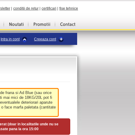
sletter
|
conditii de retur
|
certificari
|
fise tehnice
Intra in cont
Creeaza cont
 de frana si Ad Blue (sau orice
ati mai mici de 18KG/20L pot fi
 eventualele deteriorari aparute
o face marfa paletata (cantitate
erat (doar in localitatile unde nu se
asate pana la ora
15:00