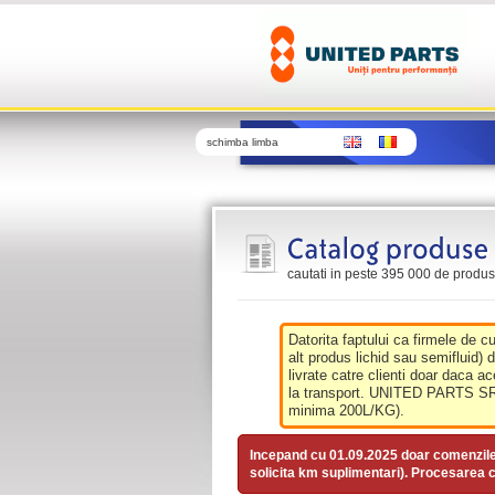
schimba limba
cautati in peste 395 000 de produse 
Datorita faptului ca firmele de c
alt produs lichid sau semifluid) 
livrate catre clienti doar daca ac
la transport. UNITED PARTS SRL 
minima 200L/KG).
Incepand cu 01.09.2025 doar comenzil
solicita km suplimentari). Procesarea c