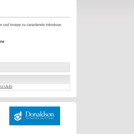
ror cod incepe cu caracterele introduse.
ine
RU ULEI