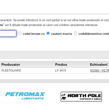
caractere. Se poate introduce si un cod partial si se vor afisa toate produsele al ca
ne`
vor fi afisate toate produsele al caror cod contine caracterele introduse.
codul incepe cu
cautare exacta
codul/denumirea cont
Producator
Produs
Echivalent
FLEETGUARD
LF 3470
XO390 - FILT