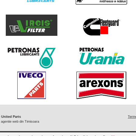
e
United Parts
Termen
/
agentie web din Timisoara