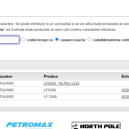
caractere. Se poate introduce si un cod partial si se vor afisa toate produsele al ca
ne`
vor fi afisate toate produsele al caror cod contine caracterele introduse.
codul incepe cu
cautare exacta
codul/denumirea cont
ucator
Produs
Ech
TGUARD
LF3349 - FILTRU ULEI
TGUARD
LF3349
XO39
TGUARD
LF 3349
XO39