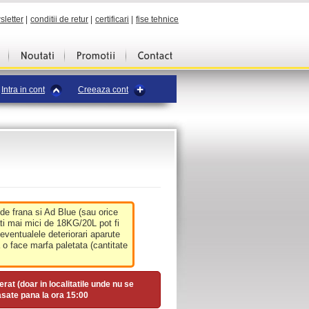
sletter
|
conditii de retur
|
certificari
|
fise tehnice
Intra in cont
Creeaza cont
 de frana si Ad Blue (sau orice
ati mai mici de 18KG/20L pot fi
 eventualele deteriorari aparute
o face marfa paletata (cantitate
erat (doar in localitatile unde nu se
asate pana la ora
15:00