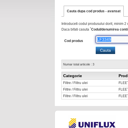
Cauta dupa cod produs - avansat
Introduceti codul produsului dorit, minim 2 
Daca bifati casuta
`Codul/denumirea conti
Cod produs
Numar total articole : 3
Categorie
Prod
Filtre / Filtru ulei
FLEE
Filtre / Filtru ulei
FLEE
Filtre / Filtru ulei
FLEE