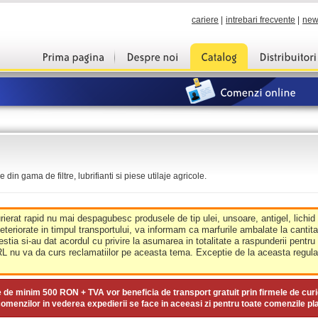
cariere
|
intrebari frecvente
|
new
din gama de filtre, lubrifianti si piese utilaje agricole.
urierat rapid nu mai despagubesc produsele de tip ulei, unsoare, antigel, lichid
deteriorate in timpul transportului, va informam ca marfurile ambalate la cantit
estia si-au dat acordul cu privire la asumarea in totalitate a raspunderii pentru
nu va da curs reclamatiilor pe aceasta tema. Exceptie de la aceasta regula 
e de minim
500 RON + TVA
vor beneficia de transport gratuit prin firmele de curi
omenzilor in vederea expedierii se face in aceeasi zi pentru toate comenzile pl