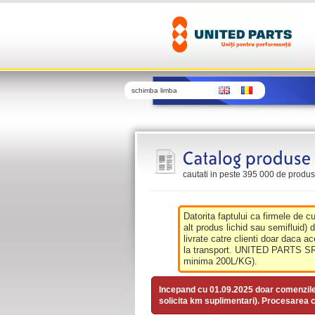
schimba limba
cautati in peste 395 000 de produse 
Datorita faptului ca firmele de c
alt produs lichid sau semifluid) 
livrate catre clienti doar daca ac
la transport. UNITED PARTS SRL 
minima 200L/KG).
Incepand cu 01.09.2025 doar comenzil
solicita km suplimentari). Procesarea c