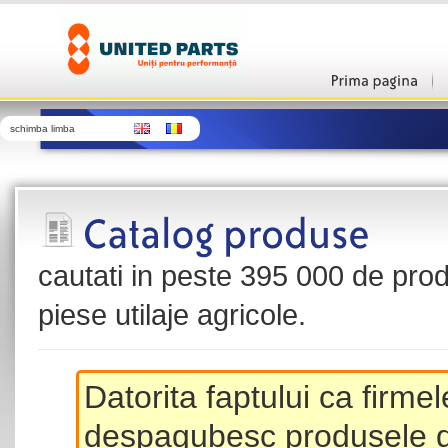
schimba limba
cautati in peste 395 000 de produ
piese utilaje agricole.
Datorita faptului ca firme
despagubesc produsele de 