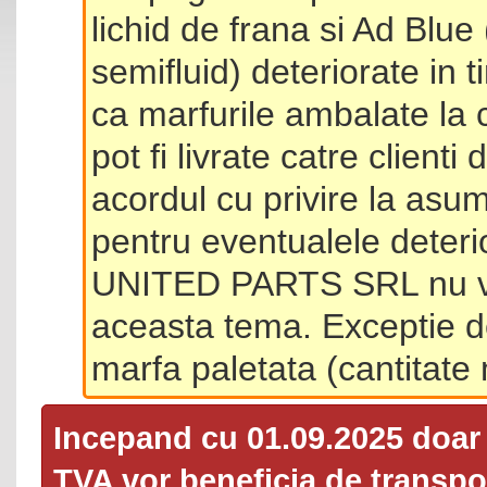
lichid de frana si Ad Blue
semifluid) deteriorate in 
ca marfurile ambalate la 
pot fi livrate catre client
acordul cu privire la asum
pentru eventualele deterio
UNITED PARTS SRL nu va 
aceasta tema. Exceptie d
marfa paletata (cantitat
Incepand cu 01.09.2025 doa
TVA
vor beneficia de transpor