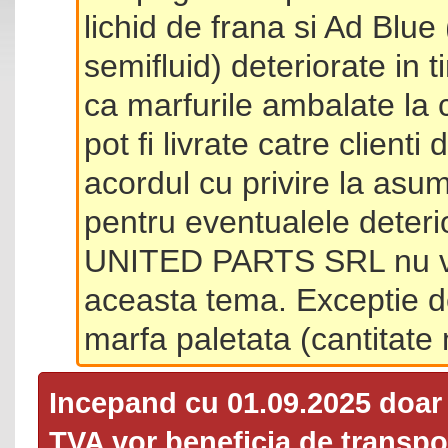
lichid de frana si Ad Blue
semifluid) deteriorate in 
ca marfurile ambalate la 
pot fi livrate catre client
acordul cu privire la asum
pentru eventualele deterio
UNITED PARTS SRL nu va 
aceasta tema. Exceptie d
marfa paletata (cantitat
Incepand cu 01.09.2025 doa
TVA
vor beneficia de transpor