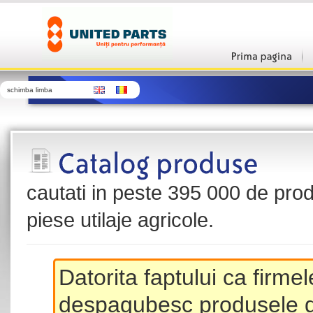
schimba limba
cautati in peste 395 000 de produ
piese utilaje agricole.
Datorita faptului ca firme
despagubesc produsele de 