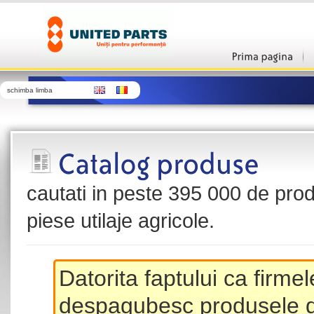
schimba limba
cautati in peste 395 000 de produ
piese utilaje agricole.
Datorita faptului ca firme
despagubesc produsele de 