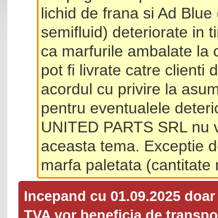
lichid de frana si Ad Blue
semifluid) deteriorate in 
ca marfurile ambalate la 
pot fi livrate catre client
acordul cu privire la asum
pentru eventualele deterio
UNITED PARTS SRL nu va 
aceasta tema. Exceptie d
marfa paletata (cantitat
Incepand cu 01.09.2025 doa
TVA
vor beneficia de transpor