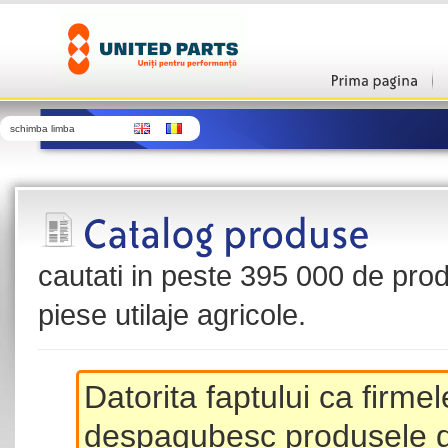
schimba limba
cautati in peste 395 000 de produ
piese utilaje agricole.
Datorita faptului ca firme
despagubesc produsele de 