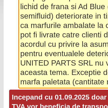
lichid de frana si Ad Blue
semifluid) deteriorate in 
ca marfurile ambalate la 
pot fi livrate catre client
acordul cu privire la asum
pentru eventualele deterio
UNITED PARTS SRL nu va 
aceasta tema. Exceptie d
marfa paletata (cantitat
Incepand cu 01.09.2025 doa
TVA
vor beneficia de transpor