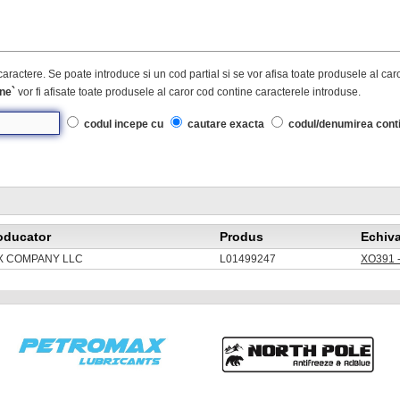
caractere. Se poate introduce si un cod partial si se vor afisa toate produsele al ca
ne`
vor fi afisate toate produsele al caror cod contine caracterele introduse.
codul incepe cu
cautare exacta
codul/denumirea cont
oducator
Produs
Echiva
X COMPANY LLC
L01499247
XO391 -