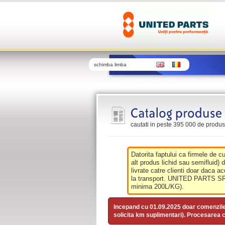
schimba limba
cautati in peste 395 000 de produse 
Datorita faptului ca firmele de c
alt produs lichid sau semifluid) 
livrate catre clienti doar daca ac
la transport. UNITED PARTS SRL 
minima 200L/KG).
Incepand cu 01.09.2025 doar comenzil
solicita km suplimentari). Procesarea c