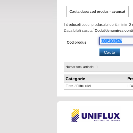
Cauta dupa cod produs - avansat
Introduceti codul produsului dorit, minim 2 
Daca bifati casuta
`Codul/denumirea conti
Cod produs
Numar total articole : 1
Categorie
Pr
Filtre / Filtru ulei
LB