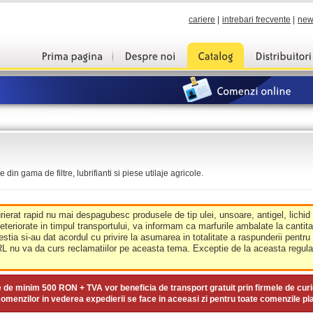
cariere
|
intrebari frecvente
|
new
din gama de filtre, lubrifianti si piese utilaje agricole.
urierat rapid nu mai despagubesc produsele de tip ulei, unsoare, antigel, lichid
deteriorate in timpul transportului, va informam ca marfurile ambalate la cantit
estia si-au dat acordul cu privire la asumarea in totalitate a raspunderii pentru
nu va da curs reclamatiilor pe aceasta tema. Exceptie de la aceasta regula 
e de minim
500 RON + TVA
vor beneficia de transport gratuit prin firmele de curi
omenzilor in vederea expedierii se face in aceeasi zi pentru toate comenzile pl