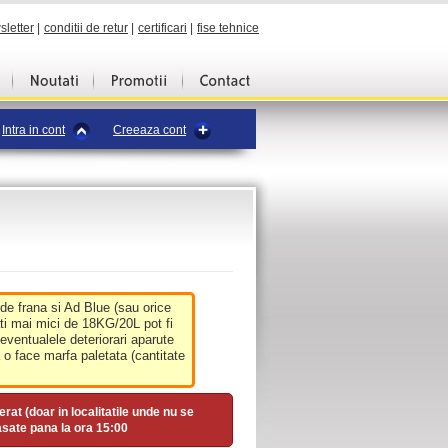
sletter
|
conditii de retur
|
certificari
|
fise tehnice
Intra in cont
Creeaza cont
 de frana si Ad Blue (sau orice
ati mai mici de 18KG/20L pot fi
 eventualele deteriorari aparute
o face marfa paletata (cantitate
erat (doar in localitatile unde nu se
asate pana la ora
15:00