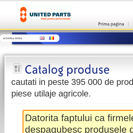
schimba limba
cautati in peste 395 000 de produ
piese utilaje agricole.
Datorita faptului ca firme
despagubesc produsele de 