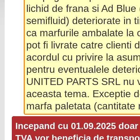
lichid de frana si Ad Blue
semifluid) deteriorate in 
ca marfurile ambalate la 
pot fi livrate catre client
acordul cu privire la asum
pentru eventualele deterio
UNITED PARTS SRL nu va 
aceasta tema. Exceptie d
marfa paletata (cantitat
Incepand cu 01.09.2025 doa
TVA
vor beneficia de transpor