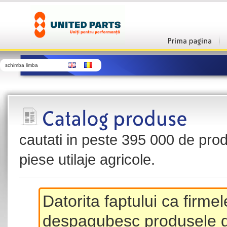
schimba limba
cautati in peste 395 000 de produ
piese utilaje agricole.
Datorita faptului ca firme
despagubesc produsele de 