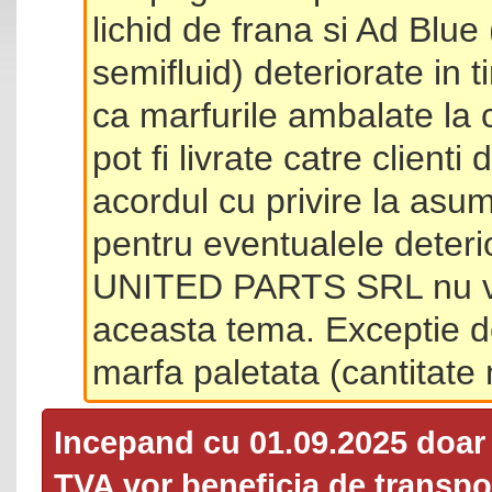
lichid de frana si Ad Blue
semifluid) deteriorate in 
ca marfurile ambalate la 
pot fi livrate catre client
acordul cu privire la asum
pentru eventualele deterio
UNITED PARTS SRL nu va 
aceasta tema. Exceptie d
marfa paletata (cantitat
Incepand cu 01.09.2025 doa
TVA
vor beneficia de transpor