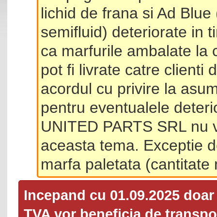
lichid de frana si Ad Blue
semifluid) deteriorate in 
ca marfurile ambalate la 
pot fi livrate catre client
acordul cu privire la asum
pentru eventualele deterio
UNITED PARTS SRL nu va 
aceasta tema. Exceptie d
marfa paletata (cantitat
Incepand cu 01.09.2025 doa
TVA
vor beneficia de transpor