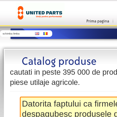
schimba limba
cautati in peste 395 000 de produ
piese utilaje agricole.
Datorita faptului ca firme
despagubesc produsele de 