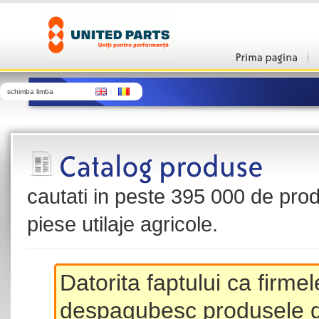
schimba limba
cautati in peste 395 000 de produ
piese utilaje agricole.
Datorita faptului ca firme
despagubesc produsele de 