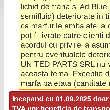
lichid de frana si Ad Blue
semifluid) deteriorate in 
ca marfurile ambalate la 
pot fi livrate catre client
acordul cu privire la asum
pentru eventualele deterio
UNITED PARTS SRL nu va 
aceasta tema. Exceptie d
marfa paletata (cantitat
Incepand cu 01.09.2025 doa
TVA
vor beneficia de transpor