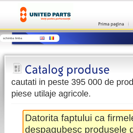
schimba limba
cautati in peste 395 000 de produ
piese utilaje agricole.
Datorita faptului ca firme
despagubesc produsele de 