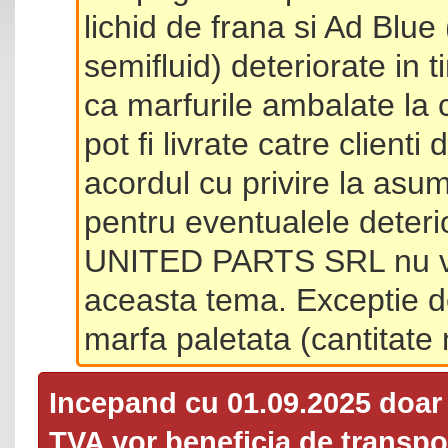
lichid de frana si Ad Blue
semifluid) deteriorate in 
ca marfurile ambalate la 
pot fi livrate catre client
acordul cu privire la asum
pentru eventualele deterio
UNITED PARTS SRL nu va 
aceasta tema. Exceptie d
marfa paletata (cantitat
Incepand cu 01.09.2025 doa
TVA
vor beneficia de transpor