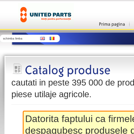
schimba limba
cautati in peste 395 000 de produ
piese utilaje agricole.
Datorita faptului ca firme
despagubesc produsele de 