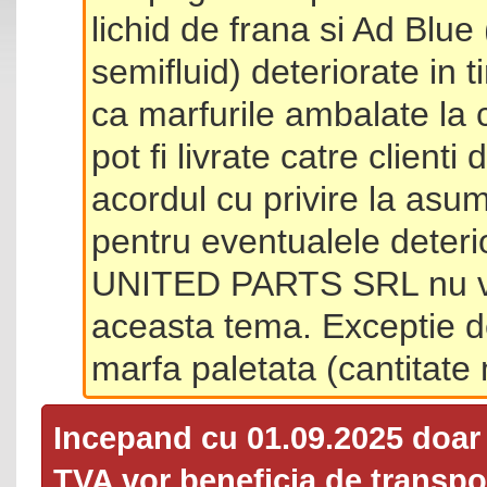
lichid de frana si Ad Blue
semifluid) deteriorate in 
ca marfurile ambalate la 
pot fi livrate catre client
acordul cu privire la asum
pentru eventualele deterio
UNITED PARTS SRL nu va 
aceasta tema. Exceptie d
marfa paletata (cantitat
Incepand cu 01.09.2025 doa
TVA
vor beneficia de transpor