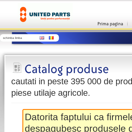
schimba limba
cautati in peste 395 000 de produ
piese utilaje agricole.
Datorita faptului ca firme
despagubesc produsele de 