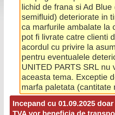
lichid de frana si Ad Blue
semifluid) deteriorate in 
ca marfurile ambalate la 
pot fi livrate catre client
acordul cu privire la asum
pentru eventualele deterio
UNITED PARTS SRL nu va 
aceasta tema. Exceptie d
marfa paletata (cantitat
Incepand cu 01.09.2025 doa
TVA
vor beneficia de transpor