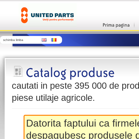
schimba limba
cautati in peste 395 000 de produ
piese utilaje agricole.
Datorita faptului ca firme
despagubesc produsele de 