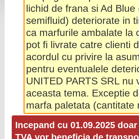
lichid de frana si Ad Blue
semifluid) deteriorate in 
ca marfurile ambalate la 
pot fi livrate catre client
acordul cu privire la asum
pentru eventualele deterio
UNITED PARTS SRL nu va 
aceasta tema. Exceptie d
marfa paletata (cantitat
Incepand cu 01.09.2025 doa
TVA
vor beneficia de transpor