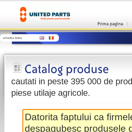
schimba limba
cautati in peste 395 000 de produ
piese utilaje agricole.
Datorita faptului ca firme
despagubesc produsele de 