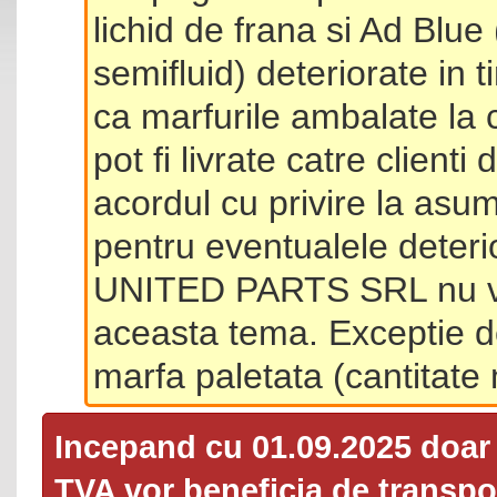
lichid de frana si Ad Blue
semifluid) deteriorate in 
ca marfurile ambalate la 
pot fi livrate catre client
acordul cu privire la asum
pentru eventualele deterio
UNITED PARTS SRL nu va 
aceasta tema. Exceptie d
marfa paletata (cantitat
Incepand cu 01.09.2025 doa
TVA
vor beneficia de transpor