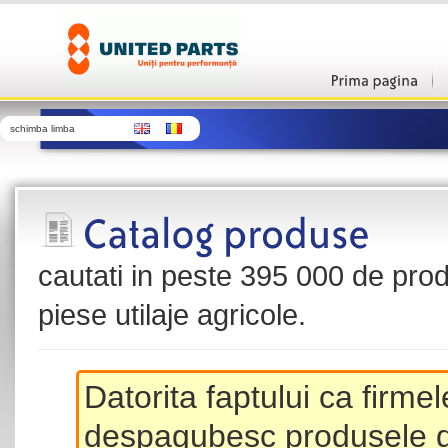
schimba limba
cautati in peste 395 000 de produ
piese utilaje agricole.
Datorita faptului ca firme
despagubesc produsele de 