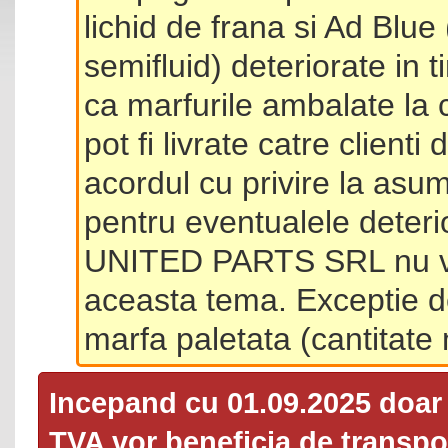
lichid de frana si Ad Blue
semifluid) deteriorate in 
ca marfurile ambalate la 
pot fi livrate catre client
acordul cu privire la asum
pentru eventualele deterio
UNITED PARTS SRL nu va 
aceasta tema. Exceptie d
marfa paletata (cantitat
Incepand cu 01.09.2025 doa
TVA
vor beneficia de transpor