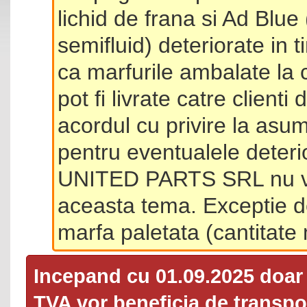
lichid de frana si Ad Blue
semifluid) deteriorate in 
ca marfurile ambalate la 
pot fi livrate catre client
acordul cu privire la asum
pentru eventualele deterio
UNITED PARTS SRL nu va 
aceasta tema. Exceptie d
marfa paletata (cantitat
Incepand cu 01.09.2025 doa
TVA
vor beneficia de transpor