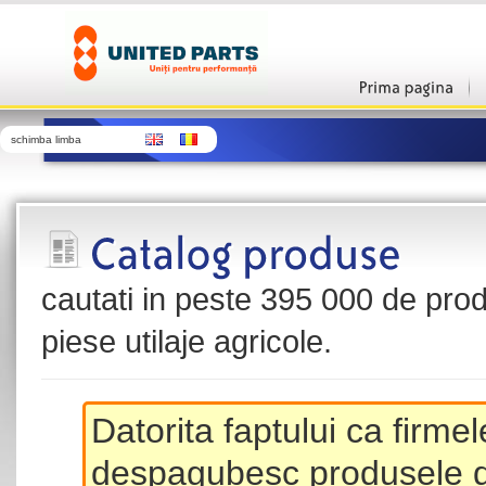
schimba limba
cautati in peste 395 000 de produ
piese utilaje agricole.
Datorita faptului ca firme
despagubesc produsele de 