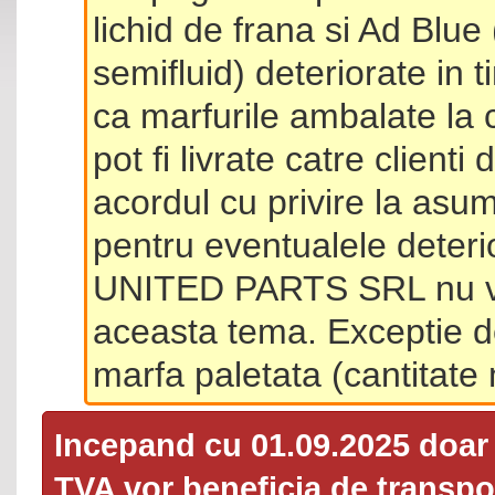
lichid de frana si Ad Blue
semifluid) deteriorate in 
ca marfurile ambalate la 
pot fi livrate catre client
acordul cu privire la asum
pentru eventualele deterio
UNITED PARTS SRL nu va 
aceasta tema. Exceptie d
marfa paletata (cantitat
Incepand cu 01.09.2025 doa
TVA
vor beneficia de transpor