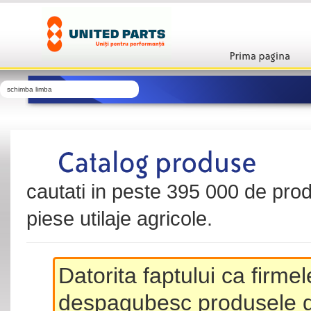
schimba limba
cautati in peste 395 000 de produ
piese utilaje agricole.
Datorita faptului ca firme
despagubesc produsele de 