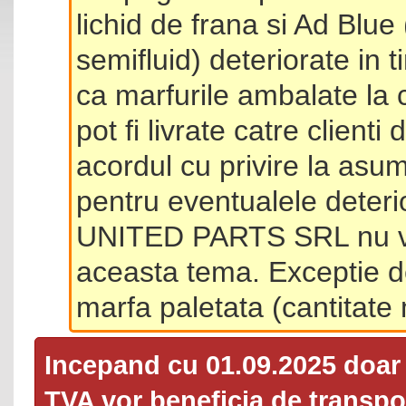
lichid de frana si Ad Blue
semifluid) deteriorate in 
ca marfurile ambalate la 
pot fi livrate catre client
acordul cu privire la asum
pentru eventualele deterio
UNITED PARTS SRL nu va 
aceasta tema. Exceptie d
marfa paletata (cantitat
Incepand cu 01.09.2025 doa
TVA
vor beneficia de transpor