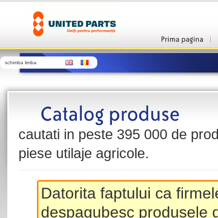
schimba limba
cautati in peste 395 000 de produ
piese utilaje agricole.
Datorita faptului ca firme
despagubesc produsele de 