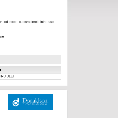
ror cod incepe cu caracterele introduse.
ine
t
LTRU ULEI