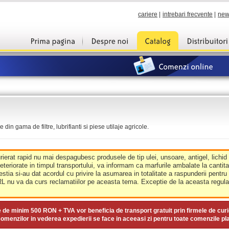
cariere
|
intrebari frecvente
|
new
din gama de filtre, lubrifianti si piese utilaje agricole.
urierat rapid nu mai despagubesc produsele de tip ulei, unsoare, antigel, lichid
deteriorate in timpul transportului, va informam ca marfurile ambalate la cantit
estia si-au dat acordul cu privire la asumarea in totalitate a raspunderii pentru
nu va da curs reclamatiilor pe aceasta tema. Exceptie de la aceasta regula 
e de minim
500 RON + TVA
vor beneficia de transport gratuit prin firmele de curi
omenzilor in vederea expedierii se face in aceeasi zi pentru toate comenzile pl