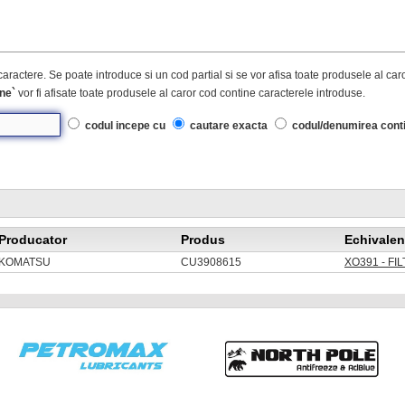
caractere. Se poate introduce si un cod partial si se vor afisa toate produsele al ca
ne`
vor fi afisate toate produsele al caror cod contine caracterele introduse.
codul incepe cu
cautare exacta
codul/denumirea cont
Producator
Produs
Echivalen
KOMATSU
CU3908615
XO391 - FI