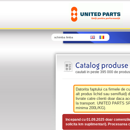
schimba limba
cautati in peste 395 000 de produse 
Datorita faptului ca firmele de c
alt produs lichid sau semifluid) 
livrate catre clienti doar daca ac
la transport. UNITED PARTS SRL 
minima 200L/KG).
Incepand cu 01.09.2025 doar comenzil
solicita km suplimentari). Procesarea c