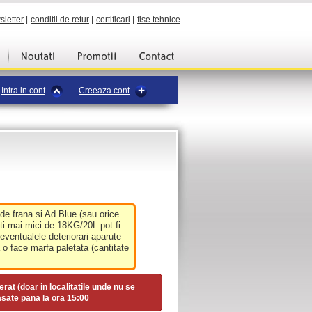
sletter
|
conditii de retur
|
certificari
|
fise tehnice
Intra in cont
Creeaza cont
 de frana si Ad Blue (sau orice
ati mai mici de 18KG/20L pot fi
 eventualele deteriorari aparute
o face marfa paletata (cantitate
erat (doar in localitatile unde nu se
asate pana la ora
15:00