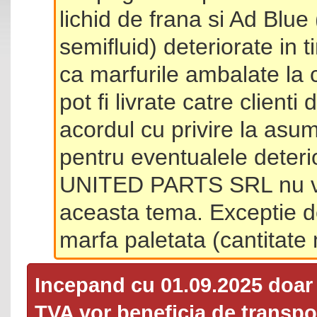
lichid de frana si Ad Blue
semifluid) deteriorate in 
ca marfurile ambalate la 
pot fi livrate catre client
acordul cu privire la asum
pentru eventualele deterio
UNITED PARTS SRL nu va 
aceasta tema. Exceptie d
marfa paletata (cantitat
Incepand cu 01.09.2025 doa
TVA
vor beneficia de transpor