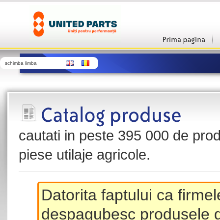
schimba limba
cautati in peste 395 000 de produ
piese utilaje agricole.
Datorita faptului ca firme
despagubesc produsele de 